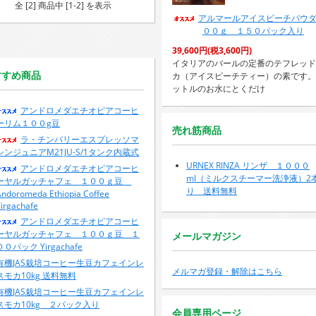
全 [2] 商品中 [1-2] を表示
アルマールアイスピーチパウ
００ｇ １５０パック入り
39,600円(税3,600円)
イタリアのバールの定番のテフレッド
すすめ商品
カ（アイスピーチティー）の素です。
ットルのお水にとくだけ
アンドロメダエチオピアコーヒ
ーリム１００g豆
売れ筋商品
ラ・チンバリーエスプレッソマ
シンジュニアM21JU-S/1タンク内蔵式
URNEX RINZA リンザ １０００
アンドロメダエチオピアコーヒ
ml（ミルクスチーマー洗浄液）2
ーヤルガッチャフェ １００ｇ豆
り 送料無料
Andoromeda Ethiopia Coffee
irgachafe
アンドロメダエチオピアコーヒ
ーヤルガッチャフェ １００ｇ豆 １
メールマガジン
００パック Yirgachafe
有機JAS栽培コーヒー生豆カフェインレ
メルマガ登録・解除はこちら
スモカ10kg 送料無料
有機JAS栽培コーヒー生豆カフェインレ
スモカ10kg ２パック入り
会員専用ページ