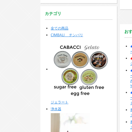
カテゴリ
全ての商品
お
CIMBALI チンバリ
Y
ジェラート
浄水器