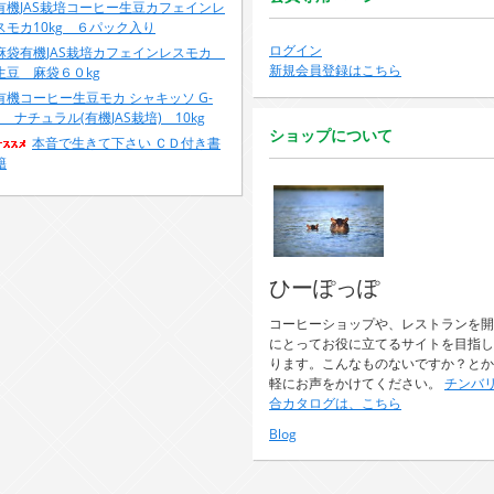
有機JAS栽培コーヒー生豆カフェインレ
スモカ10kg ６パック入り
ログイン
麻袋有機JAS栽培カフェインレスモカ
新規会員登録はこちら
生豆 麻袋６０kg
有機コーヒー生豆モカ シャキッソ G-
1 ナチュラル(有機JAS栽培) 10kg
ショップについて
本音で生きて下さい ＣＤ付き書
籍
ひーぽっぽ
コーヒーショップや、レストランを開
にとってお役に立てるサイトを目指し
ります。こんなものないですか？とか
軽にお声をかけてください。
チンバ
合カタログは、こちら
Blog