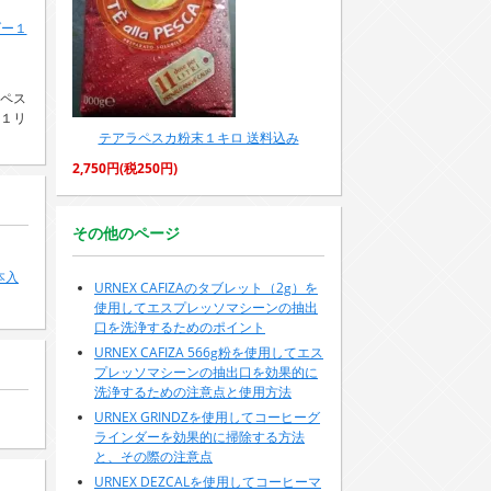
ダー１
ペス
１リ
テアラペスカ粉末１キロ 送料込み
2,750円(税250円)
その他のページ
本入
URNEX CAFIZAのタブレット（2g）を
使用してエスプレッソマシーンの抽出
口を洗浄するためのポイント
URNEX CAFIZA 566g粉を使用してエス
プレッソマシーンの抽出口を効果的に
洗浄するための注意点と使用方法
URNEX GRINDZを使用してコーヒーグ
ラインダーを効果的に掃除する方法
と、その際の注意点
URNEX DEZCALを使用してコーヒーマ