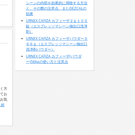
シーンの内部を効果的に掃除する方法
と、その際の注意点、またDEZCALの
効果
URNEX CAFIZA カフィーザ２ｇ１００
錠（エスプレッソマシーン抽出口洗浄
剤）
URNEX CAFIZA カフィーザパウダー５
６６ｇ（エスプレッソマシーン抽出口
洗浄剤パウダー）
URNEX CAFIZA カフィーザ(パウダ
ー)566gの使い方と注意点
く方
てお
お気
リ総