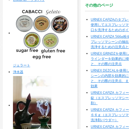
その他のページ
URNEX CAFIZAのタ
使用してエスプレッソマ
口を洗浄するためのポイ
URNEX CAFIZA 56
プレッソマシーンの抽出
洗浄するための注意点と
URNEX GRINDZを使
ラインダーを効果的に掃
と、その際の注意点
ジェラート
URNEX DEZCALを使
浄水器
シーンの内部を効果的に
と、その際の注意点、また
効果
URNEX CAFIZA カ
錠（エスプレッソマシー
剤）
URNEX CAFIZA カ
６６ｇ（エスプレッソマ
洗浄剤パウダー）
URNEX CAFIZA カフ