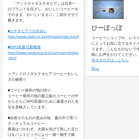
「アンドロメダエチオピア」は日本一
のブランドを目ざし、おいしいコーヒーを
そのまま、おいしいままに、ご紹介させて
戴きます。
ひーぽっぽ
■エチオピアとの出会い
http://www.idaki.co.jp/ethiopia/index.htm
l
コーヒーショップや、レス
にとってお役に立てるサイ
■NPO高麗 活動概要
ります。こんなものないで
http://www.npokoma.org/summary/index
軽にお声をかけてください
.html
合カタログは、こちら
Blog
☆アンドロメダエチオピアコーヒーおいし
さの秘密☆
■コーヒー発祥の地の誇り
コーヒー発祥の地の最上級のコーヒーの中
からさらにNPO高麗のために厳選された生
豆を直輸入しています。
■自然そのものの恵みの味、森の中で育つ
ナッチュラルコーヒー
農薬はつかわず、太陽を浴びて熟した豆だ
けをハンドピックにより一個一個手で摘