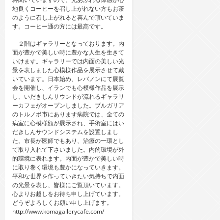
地良くコーヒーを召し上がれない方もお茶
のように召し上がれると喜んで頂いていま
す。コーヒー通の方には最高です。
２階はギャラリーとなっております。内
面が豊かで美しい時に豊かな人生を生きて
いけます。ギャラリーでは内面の美しい光
景を表しました心模様作品を展示させて戴
いています。日本始め、レバノンにて展覧
会を開催し、イランでも心模様作品を展示
し、いだきしんサウンドが流れるギャラリ
ーカフェがオープンしました。ブルガリア
のトルノボ市にあります病院では、全ての
病室に心模様額が展示され、手術室にはい
だきしんサウンドシステムを設置しまし
た。市長が医師でもあり、治療の一環とし
て取り入れて下さいました。内的環境が外
的環境に表れます。内面が豊かで美しい時
に取り巻く環境も豊かになっていきます。
平和な世界を作っていきたい気持ちで内面
の光景を表し、皆様にご覧頂いています。
心よりお越しをお待ち申し上げています。
どうぞよろしくお願い申し上げます。
http://www.komagallerycafe.com/