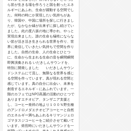
ら皆が生きる場を作ろうと国を創ったエネ
ルギーにあふれ、生命が躍動する空間でし
た。何時の時にか実現したい気持ちがあ
り、韓国や、中国に場所を探しに行きまし
たが、なかなか縁が出来ずに探し続けてい
ました。此の度八坂の地に導かれ、やっと
実現出来ました。誰の生命も犠牲にならな
い皆が活き活き生きられる世界を作り、世
界に発信していきたい気持ちで空間を作り
ました。自然の生命、人の生命とひとつ
に、生命から生まれる生命の音を瞬間瞬間
即興演奏される いだきしんサウンドを、
特別に開発しました いだきしんサウン
ドシステムにて流し、無限なる世界を感じ
る空間を作っています。真が現れる空間と
感じています。真の自分に出会い、未来を
創造するエネルギ－にあふれています。一
階のカフェではNPO高麗の活動のひとつで
ありますエチオピア、タンザニア支援と
し、コーヒー発祥の地より１００％野生種
のアンドロメダエチオピアコーヒーと自然
のエネルギー満ちあふれるキリマンジェロ
ゴマタスジコーヒーをご紹介させて戴いて
います。焙煎時にいだきしんサウンドを一
杯聞いていますので、光あふれる体感が心