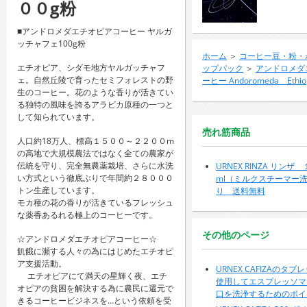
００g粉
■アンドロメダエチオピアコーヒー ヤルガ
ッチャフェ100g粉
ホーム
＞
コーヒー豆・粉・
エチオピア、シダモ地方ヤルガッチャフ
ップパック
＞
アンドロメダ
ェ。自然丘陵で育ったセミフォレストの野
ーヒー Andoromeda Ethiop
生のコーヒー。花のような香りが活きてい
る独特の風味を誇るアラビカ原種の一つと
して知られています。
売れ筋商品
人口約18万人、標高１５００～２２００m
の高地で大規模農法ではなく全ての農家が
伝統を守り、完全無農薬栽培、さらに水洗
URNEX RINZA リンザ
い方式という徹底ぶりで年間約２８０００
ml（ミルクスチーマー
トン生産しています。
り 送料無料
モカ種の花の香りが活きているフレッシュ
な薬香あるれる極上のコーヒーです。
その他のページ
☆アンドロメダエチオピアコーヒー☆
飢餓に瀕する人々の為にはじめたエチオピ
ア支援活動。
URNEX CAFIZAのタ
エチオピアにて満天の星輝く夜、エチ
使用してエスプレッソマ
オピアの貧困を解決する為に農民に還元で
口を洗浄するためのポイ
きるコーヒービジネスを…という依頼を受