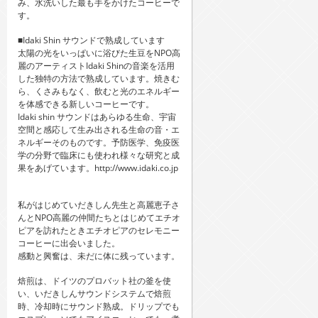
み、水洗いした最も手をかけたコーヒーで
す。
■Idaki Shin サウンドで熟成しています
太陽の光をいっぱいに浴びた生豆をNPO高
麗のアーティストIdaki Shinの音楽を活用
した独特の方法で熟成しています。焼きむ
ら、くさみもなく、飲むと光のエネルギー
を体感できる新しいコーヒーです。
Idaki shin サウンドはあらゆる生命、宇宙
空間と感応して生み出される生命の音・エ
ネルギーそのものです。予防医学、免疫医
学の分野で臨床にも使われ様々な研究と成
果をあげています。http://www.idaki.co.jp
私がはじめていだきしん先生と高麗恵子さ
んとNPO高麗の仲間たちとはじめてエチオ
ピアを訪れたときエチオピアのセレモニー
コーヒーに出会いました。
感動と興奮は、未だに体に残っています。
焙煎は、ドイツのプロバット社の釜を使
い、いだきしんサウンドシステムで焙煎
時、冷却時にサウンド熟成。ドリップでも