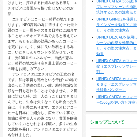
URNEX CAFIZA 56
けました。搾取する仕組みがある限り、エ
プレッソマシーンの抽出
チオピアは貧困から抜け出せないとのお
洗浄するための注意点と
話。
エチオピアはコーヒー発祥の地でもあ
URNEX GRINDZを使
ります。NPO高麗の為に選りすぐった最上
ラインダーを効果的に掃
質のコーヒー豆をそのまま日本にご紹介す
と、その際の注意点
ることがエチオピアの為であると考えてい
URNEX DEZCALを使
ます。もともと薬の効果があったコーヒー
シーンの内部を効果的に
を更においしく、体に良い飲料とする為
と、その際の注意点、また
に、いだきしんサウンドを聞かせていま
効果
す。光100％のエネルギー、自然の恵み
URNEX CAFIZA カ
と、発祥の地の誇り高き最上質のコーヒー
錠（エスプレッソマシー
の味をお楽しみ下さい。
剤）
アンドロメダはエチオピアの王女の名
URNEX CAFIZA カ
です。私は家畜も死ぬという干ばつの地で
６６ｇ（エスプレッソマ
出会った子供達の美しい瞳、純粋無垢な笑
洗浄剤パウダー）
顔を一日も忘れることはできません。２度
目に訪ねた時、誰一人会うことはできませ
URNEX CAFIZA カフ
んでした。生命は失くなっても出会った生
ー)566gの使い方と注意
命は、今も共にあります。エチオピアコー
ヒーを日本にご紹介し、広めていく事で、
飢餓に瀕する人々の為になり、貧困を解決
ショップについて
していく力となれます様願い、多くの生命
の悲願を受け、アンドロメダエチオピアと
名付けました。