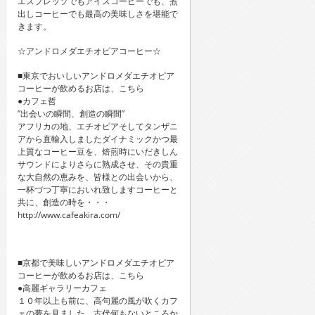
エスプレッソでもアイスコーヒーでも、煮
出しコーヒーでも最高の美味しさを堪能で
きます。
☆アンドロメダエチオピアコーヒー☆
■東京でおいしいアンドロメダエチオピア
コーヒーが飲めるお店は、こちら
●カフェ哲
”出会いの瞬間、創造の瞬間”
アフリカの地、エチオピアそしてタンザニ
アから直輸入しましたダイナミックかつ最
上質なコーヒー豆を、焙煎時にいだきしん
サウンドによりさらに熟成させ、その貴重
な大自然の恵みを、皆様との出会いから、
一杯づつ丁寧においれ致しますコーヒーと
共に、創造の時を・・・
http://www.cafeakira.com/
■京都で美味しいアンドロメダエチオピア
コーヒーが飲めるお店は、こちら
●高麗ギャラリーカフェ
１０年以上も前に、高句麗の風が吹くカフ
ェの夢を見ました。古代何もないところか