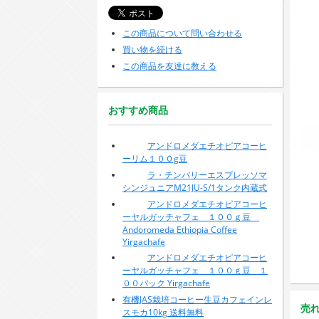
この商品について問い合わせる
買い物を続ける
この商品を友達に教える
おすすめ商品
アンドロメダエチオピアコーヒ
ーリム１００g豆
ラ・チンバリーエスプレッソマ
シンジュニアM21JU-S/1タンク内蔵式
アンドロメダエチオピアコーヒ
ーヤルガッチャフェ １００ｇ豆
Andoromeda Ethiopia Coffee
Yirgachafe
アンドロメダエチオピアコーヒ
ーヤルガッチャフェ １００ｇ豆 １
００パック Yirgachafe
有機JAS栽培コーヒー生豆カフェインレ
売
スモカ10kg 送料無料