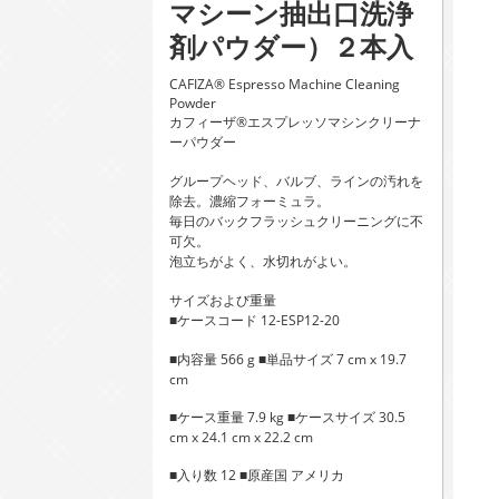
マシーン抽出口洗浄
剤パウダー）２本入
CAFIZA® Espresso Machine Cleaning
Powder
カフィーザ®エスプレッソマシンクリーナ
ーパウダー
グループヘッド、バルブ、ラインの汚れを
除去。濃縮フォーミュラ。
毎日のバックフラッシュクリーニングに不
可欠。
泡立ちがよく、水切れがよい。
サイズおよび重量
■ケースコード 12-ESP12-20
■内容量 566 g ■単品サイズ 7 cm x 19.7
cm
■ケース重量 7.9 kg ■ケースサイズ 30.5
cm x 24.1 cm x 22.2 cm
■入り数 12 ■原産国 アメリカ