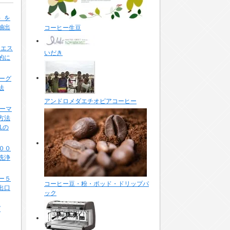
g）を
抽出
コーヒー生豆
てエス
いだき
的に
ヒーグ
法
アンドロメダエチオピアコーヒー
ヒーマ
方法
Lの
１００
洗浄
ダー５
コーヒー豆・粉・ポッド・ドリップパ
出口
ック
ダ