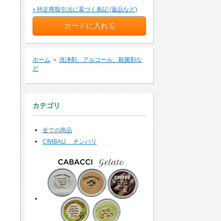
» 特定商取引法に基づく表記 (返品など)
ホーム
＞
洗浄剤、アルコール、殺菌剤な
ど
カテゴリ
全ての商品
CIMBALI チンバリ