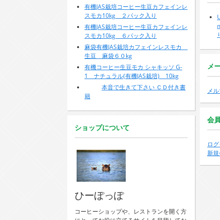
有機JAS栽培コーヒー生豆カフェインレ
スモカ10kg ２パック入り
有機JAS栽培コーヒー生豆カフェインレ
スモカ10kg ６パック入り
麻袋有機JAS栽培カフェインレスモカ
生豆 麻袋６０kg
メ
有機コーヒー生豆モカ シャキッソ G-
1 ナチュラル(有機JAS栽培) 10kg
本音で生きて下さい ＣＤ付き書
メル
籍
会
ショップについて
ログ
新規
ひーぽっぽ
コーヒーショップや、レストランを開く方