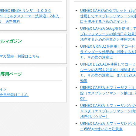
URNEX RINZA リンザ １０００
URNEX CAFIZAのタブレット（2
ml（ミルクスチーマー洗浄液）2本入
使用してエスプレッソマシーンの
り 送料無料
口を洗浄するためのポイント
URNEX CAFIZA 566g粉を使用し
プレッソマシーンの抽出口を効果
洗浄するための注意点と使用方法
ールマガジン
URNEX GRINDZを使用してコー
ラインダーを効果的に掃除する方
マガ登録・解除はこちら
と、その際の注意点
URNEX DEZCALを使用してコー
シーンの内部を効果的に掃除する
員専用ページ
と、その際の注意点、またDEZCA
効果
URNEX CAFIZA カフィーザ２ｇ
イン
錠（エスプレッソマシーン抽出口
会員登録はこちら
剤）
URNEX CAFIZA カフィーザパウ
６６ｇ（エスプレッソマシーン抽
洗浄剤パウダー）
URNEX CAFIZA カフィーザ(パウ
ー)566gの使い方と注意点