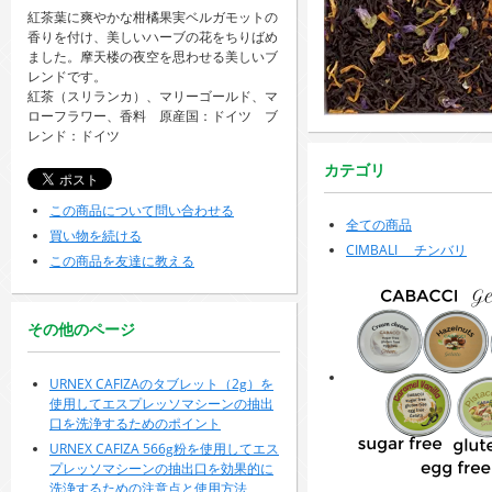
紅茶葉に爽やかな柑橘果実ベルガモットの
香りを付け、美しいハーブの花をちりばめ
ました。摩天楼の夜空を思わせる美しいブ
レンドです。
紅茶（スリランカ）、マリーゴールド、マ
ローフラワー、香料 原産国：ドイツ ブ
レンド：ドイツ
カテゴリ
この商品について問い合わせる
全ての商品
買い物を続ける
CIMBALI チンバリ
この商品を友達に教える
その他のページ
URNEX CAFIZAのタブレット（2g）を
使用してエスプレッソマシーンの抽出
口を洗浄するためのポイント
URNEX CAFIZA 566g粉を使用してエス
プレッソマシーンの抽出口を効果的に
洗浄するための注意点と使用方法