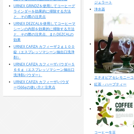
ジェラート
URNEX GRINDZを使用してコーヒーグ
浄水器
ラインダーを効果的に掃除する方法
と、その際の注意点
URNEX DEZCALを使用してコーヒーマ
シーンの内部を効果的に掃除する方法
と、その際の注意点、またDEZCALの
効果
URNEX CAFIZA カフィーザ２ｇ１００
錠（エスプレッソマシーン抽出口洗浄
剤）
URNEX CAFIZA カフィーザパウダー５
６６ｇ（エスプレッソマシーン抽出口
洗浄剤パウダー）
エチオピアセレモニーコ
URNEX CAFIZA カフィーザ(パウダ
紅茶・ハーブティー
ー)566gの使い方と注意点
コーヒー生豆