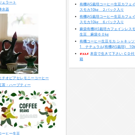
ジェラート
有機JAS栽培コーヒー生豆カフェ
浄水器
スモカ10kg ２パック入り
有機JAS栽培コーヒー生豆カフェ
スモカ10kg ６パック入り
麻袋有機JAS栽培カフェインレ
生豆 麻袋６０kg
有機コーヒー生豆モカ シャキッソ 
1 ナチュラル(有機JAS栽培) 10k
本音で生きて下さい ＣＤ付
籍
エチオピアセレモニーコーヒー
紅茶・ハーブティー
コーヒー生豆