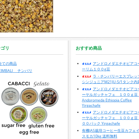
テゴリ
おすすめ商品
全ての商品
アンドロメダエチオピアコ
ーリム１００g豆
CIMBALI チンバリ
ラ・チンバリーエスプレッ
シンジュニアM21JU-S/1タンク内
アンドロメダエチオピアコ
ーヤルガッチャフェ １００ｇ
Andoromeda Ethiopia Coffee
Yirgachafe
アンドロメダエチオピアコ
ーヤルガッチャフェ １００ｇ豆
００パック Yirgachafe
有機JAS栽培コーヒー生豆カフェ
スモカ10kg 送料無料