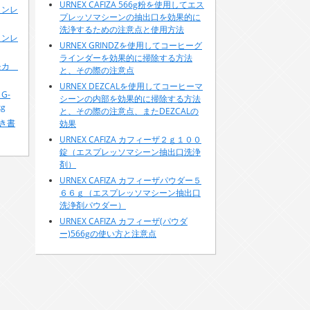
URNEX CAFIZA 566g粉を使用してエス
インレ
プレッソマシーンの抽出口を効果的に
洗浄するための注意点と使用方法
インレ
URNEX GRINDZを使用してコーヒーグ
ラインダーを効果的に掃除する方法
スモカ
と、その際の注意点
URNEX DEZCALを使用してコーヒーマ
G-
シーンの内部を効果的に掃除する方法
g
と、その際の注意点、またDEZCALの
き書
効果
URNEX CAFIZA カフィーザ２ｇ１００
錠（エスプレッソマシーン抽出口洗浄
剤）
URNEX CAFIZA カフィーザパウダー５
６６ｇ（エスプレッソマシーン抽出口
洗浄剤パウダー）
URNEX CAFIZA カフィーザ(パウダ
ー)566gの使い方と注意点