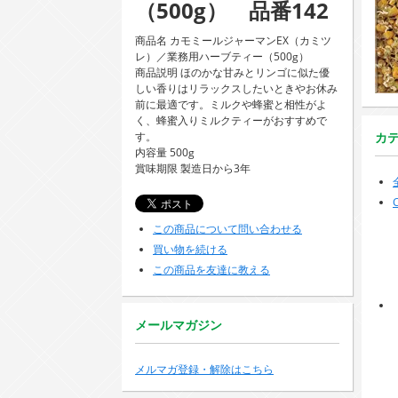
（500g） 品番142
商品名 カモミールジャーマンEX（カミツ
レ）／業務用ハーブティー（500g）
商品説明 ほのかな甘みとリンゴに似た優
しい香りはリラックスしたいときやお休み
前に最適です。ミルクや蜂蜜と相性がよ
く、蜂蜜入りミルクティーがおすすめで
す。
カ
内容量 500g
賞味期限 製造日から3年
この商品について問い合わせる
買い物を続ける
この商品を友達に教える
メールマガジン
メルマガ登録・解除はこちら