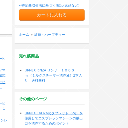
» 特定商取引法に基づく表記 (返品など)
ホーム
＞
紅茶・ハーブティー
売れ筋商品
ーヒ
ソマ
URNEX RINZA リンザ １０００
蔵式
ml（ミルクスチーマー洗浄液）2本入
り 送料無料
ーヒ
豆
その他のページ
ーヒ
 １
URNEX CAFIZAのタブレット（2g）を
使用してエスプレッソマシーンの抽出
インレ
口を洗浄するためのポイント